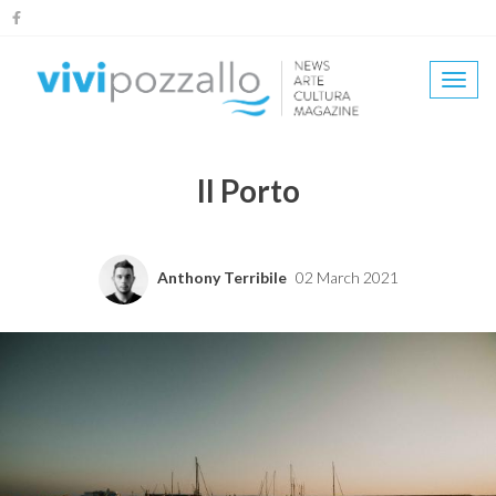
Salta
al
contenuto
Togg
principale
navi
Il Porto
Anthony Terribile
02 March 2021