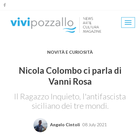
Salta
al
contenuto
Togg
principale
navi
NOVITÀ E CURIOSITÀ
Nicola Colombo ci parla di
Vanni Rosa
Il Ragazzo Inquieto, l'antifascista
siciliano dei tre mondi.
Angelo Cintoli
08 July 2021