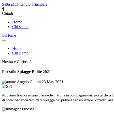
Salta al contenuto principale
Chiudi
Main
Home
Chi siamo
navigation
Toggle
navigation
Navigazione
Home
Chi siamo
principale
Novità e Curiosità
Pozzallo Spiagge Pulite 2021
Angelo Cintoli
23 May 2021
Abbiamo trascorso una piacevole mattina in compagnia dei ragazzi della
C
di poter beneficiare tutti di spiagge più pulite e sensibilizzare i cittadini a