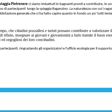
piaggia Pietrenere
ci siamo imbattuti in bagnanti pronti a contribuire, in un
i partecipanti lungo la spiaggia Raganzino. La naturalezza con cui i ragazzi s
oddisfazione generale che ci ha fatto capire quanto in fondo un po' tutti ten
po, che cittadini pozzallesi e turisti possano contribuire a valorizzare i
 di rifiuto, insegnare ai giovani e giovanissimi a farlo tramite il buon e
i ed orgogliosi dei loro concittadini.
tecipanti, ringraziando gli organizzatori e l'ufficio ecologia per il supporto,