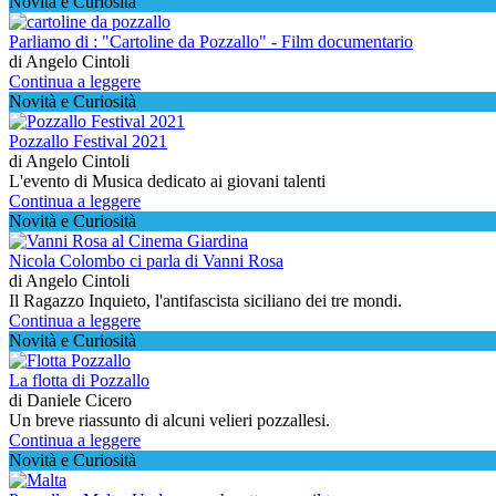
Novità e Curiosità
Parliamo di : "Cartoline da Pozzallo" - Film documentario
di Angelo Cintoli
Continua a leggere
Novità e Curiosità
Pozzallo Festival 2021
di Angelo Cintoli
L'evento di Musica dedicato ai giovani talenti
Continua a leggere
Novità e Curiosità
Nicola Colombo ci parla di Vanni Rosa
di Angelo Cintoli
Il Ragazzo Inquieto, l'antifascista siciliano dei tre mondi.
Continua a leggere
Novità e Curiosità
La flotta di Pozzallo
di Daniele Cicero
Un breve riassunto di alcuni velieri pozzallesi.
Continua a leggere
Novità e Curiosità