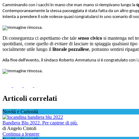
Camminando con i sacchi in mano che man mano si riempivano lungo la
s
Contemporaneamente la stessa passeggiata è stata fatta da un altro gruppo d
intenta a prendere il sole volesse quasi congratularsi in uno scenario di s
Di conseguenza ci aspettiamo che tale
senso civico
si mantenga nel tem
quotidiani, come quello di evitare di lasciare in spiaggia qualsiasi tipo
socialmente utile lungo il
litorale pozzallese
, potranno sentirsi ripagat
Alla fine dell'evento, il sindaco Roberto Ammatuna si è congratulato con i par
Articoli correlati
Novità e Curiosità
Bandiera Blu 2022. Per capirne di più.
di Angelo Cintoli
Continua a leggere