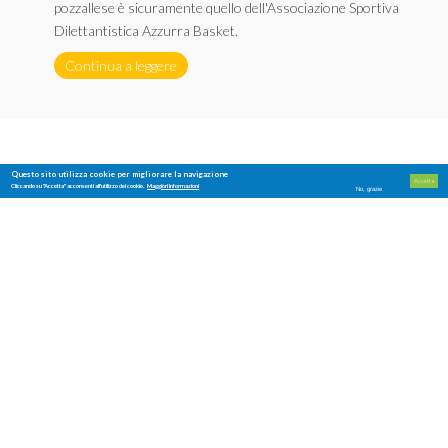
pozzallese è sicuramente quello dell'Associazione Sportiva
Dilettantistica Azzurra Basket.
Continua a leggere
Questo sito utilizza cookie per migliorare la navigazione
Accetta
Cliccando su "Accetta" acconsenti all'utilizzo dei cookie.
Maggiori informazioni
No, grazie
ViviPozzallo
Privacy e Cookie Policy
Contatti