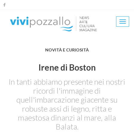
Salta
al
contenuto
Togg
principale
navi
NOVITÀ E CURIOSITÀ
Irene di Boston
In tanti abbiamo presente nei nostri
ricordi l'immagine di
quell'imbarcazione giacente su
robuste assi di legno, ritta e
maestosa dinanzi al mare, alla
Balata.