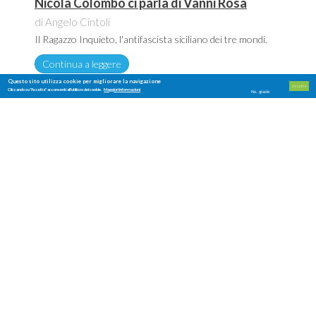
Nicola Colombo ci parla di Vanni Rosa
di Angelo Cintoli
Il Ragazzo Inquieto, l'antifascista siciliano dei tre mondi.
Continua a leggere
Questo sito utilizza cookie per migliorare la navigazione
Accetta
Cliccando su "Accetta" acconsenti all'utilizzo dei cookie.
Maggiori informazioni
No, grazie
NOVITÀ E CURIOSITÀ
La flotta di Pozzallo
di Daniele Cicero